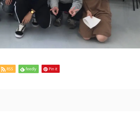
RSS
feedly
Pin it