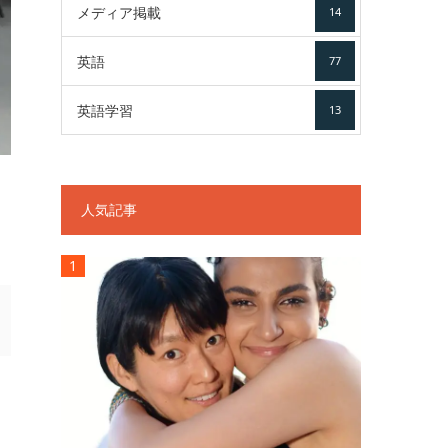
メディア掲載
14
英語
77
英語学習
13
人気記事