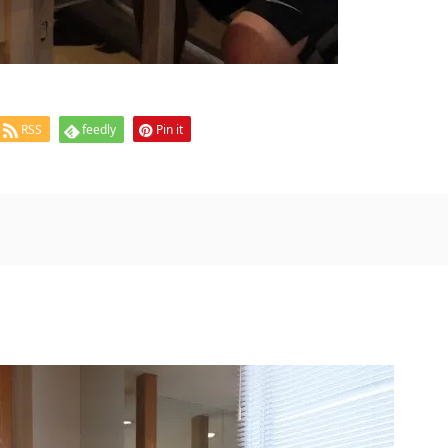
RSS
feedly
Pin it