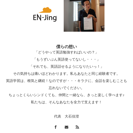
国際交流シェアハウスBorderlessでウェルカ
ムパーティ…
僕らの想い
「どうやって英語勉強すればいいの？」
国際交流シェアハウスBorderlessで朝食会
「もうずいぶん英語使ってないし・・・」
&…
「それでも、英語話せるようになりたいっ！」
その気持ちは痛いほどわかります。私もあなたと同じ経験者です。
英語学習は、根気と継続！なのですが・・・キラクに、会話を楽しむことも
忘れないでください。
国際交流シェアハウスBorderlessでクリスマ
ちょっとくらいシンドくても、仲間と一緒なら、きっと楽しく学べます♪
スパーティ…
私たちは、そんなあなたを全力で支えます！
代表 大石佳澄
The Borderless入居者卒業パーティー！！
202…