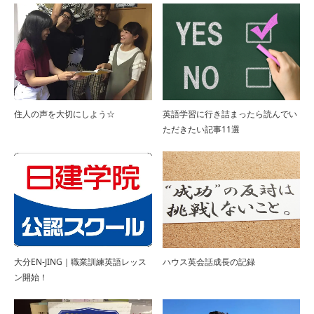
住人の声を大切にしよう☆
英語学習に行き詰まったら読んでい
国際交流シェアハウスBorderlessでクリスマ
ただきたい記事11選
スパーティ…
The Borderless入居者卒業パーティー！！
202…
大分EN-JING｜職業訓練英語レッス
ハウス英会話成長の記録
ン開始！
The Borderless 餃子パーティー！！ 2023
年…