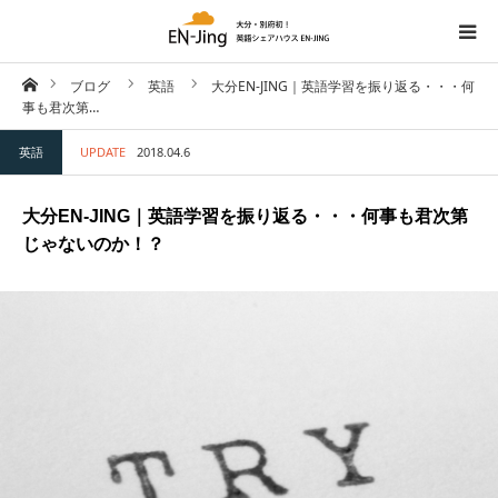
ホーム
ブログ
英語
大分EN-JING｜英語学習を振り返る・・・何
HOME
事も君次第…
英語
UPDATE
2018.04.6
空室・物件情報
大分EN-JING｜英語学習を振り返る・・・何事も君次第
英語学習ブログ
じゃないのか！？
ブログ
Facebook
お問い合わせ
ENGLISH