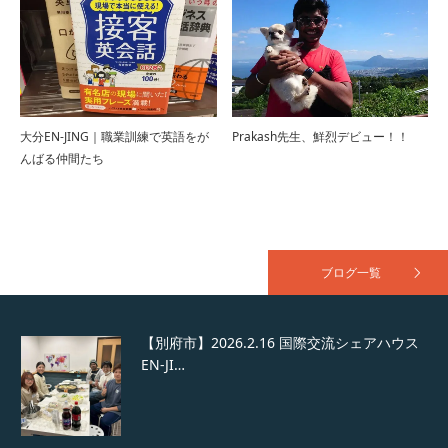
The Borderless & The Firs…
大分EN-JING｜職業訓練で英語をが
Prakash先生、鮮烈デビュー！！
んばる仲間たち
2026年3月 国際交流シェアハウスEN-JING
The …
ブログ一覧
【別府市】2026.2.16 国際交流シェアハウス
EN-JI…