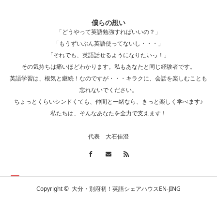
僕らの想い
「どうやって英語勉強すればいいの？」
国際交流シェアハウスBorderlessで朝食会
「もうずいぶん英語使ってないし・・・」
&…
「それでも、英語話せるようになりたいっ！」
その気持ちは痛いほどわかります。私もあなたと同じ経験者です。
英語学習は、根気と継続！なのですが・・・キラクに、会話を楽しむことも
忘れないでください。
国際交流シェアハウスBorderlessでクリスマ
ちょっとくらいシンドくても、仲間と一緒なら、きっと楽しく学べます♪
スパーティ…
私たちは、そんなあなたを全力で支えます！
代表 大石佳澄
The Borderless入居者卒業パーティー！！
202…
Copyright ©
大分・別府初！英語シェアハウスEN-JING
The Borderless 餃子パーティー！！ 2023