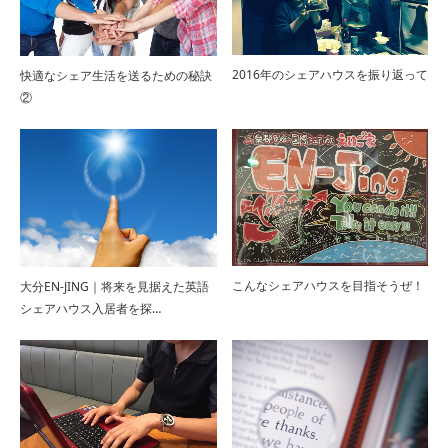
国際交流シェアハウスBorderlessでクリスマ
2016年のシェアハウスを振り返って
快適なシェア生活を送るための秘訣
スパーティ…
②
The Borderless入居者卒業パーティー！！
202…
こんなシェアハウスを目指そうぜ！
大分EN-JING｜将来を見据えた英語
シェアハウス入居者を探…
The Borderless 餃子パーティー！！ 2023
年…
The Borderless & The Firs…