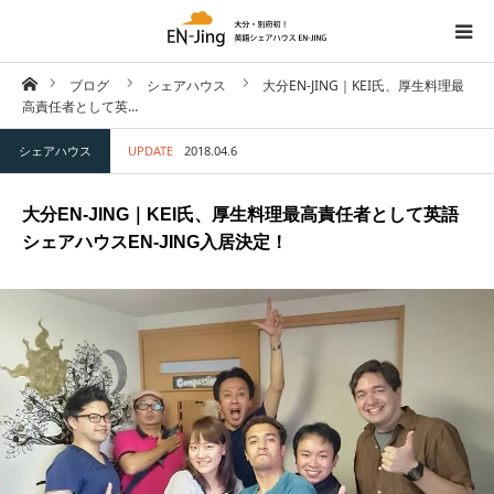
ホーム
ブログ
シェアハウス
大分EN-JING｜KEI氏、厚生料理最
HOME
高責任者として英…
シェアハウス
UPDATE
2018.04.6
空室・物件情報
大分EN-JING｜KEI氏、厚生料理最高責任者として英語
英語学習ブログ
シェアハウスEN-JING入居決定！
ブログ
Facebook
お問い合わせ
ENGLISH