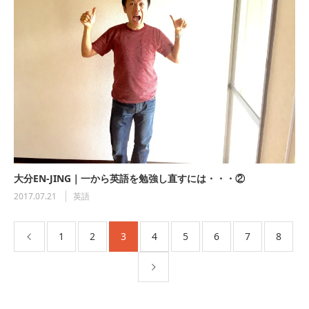
The Borderless入居者卒業パーティー！！
202…
The Borderless 餃子パーティー！！ 2023
年…
大分EN-JING｜一から英語を勉強し直すには・・・②
2017.07.21
英語
The Borderless & The Firs…
1
2
3
4
5
6
7
8