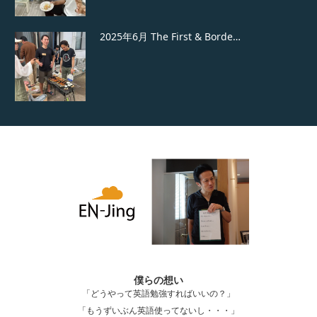
2025年6月 The First & Borde…
2025年7月 クリス送別会 at 国際交流シェア
ハウスEN…
国際交流シェアハウスBorderlessでウェルカ
ムパーティ…
僕らの想い
「どうやって英語勉強すればいいの？」
国際交流シェアハウスBorderlessで朝食会
「もうずいぶん英語使ってないし・・・」
&…